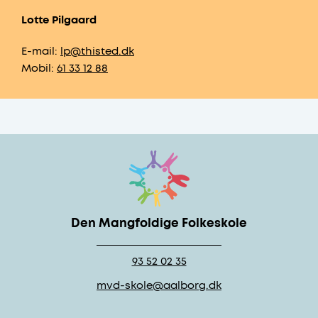
Lotte Pilgaard
E-mail:
lp@thisted.dk
Mobil:
61 33 12 88
Den Mangfoldige Folkeskole
93 52 02 35
mvd-skole@aalborg.dk