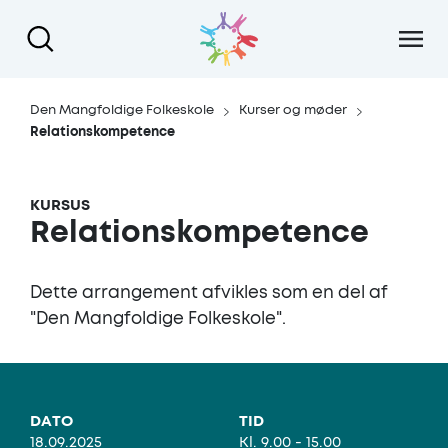
Gå til hoved indhold
Den Mangfoldige Folkeskole
Kurser og møder
Relationskompetence
KURSUS
Relationskompetence
Dette arrangement afvikles som en del af
"Den Mangfoldige Folkeskole".
DATO
TID
18.09.2025
Kl. 9.00 - 15.00