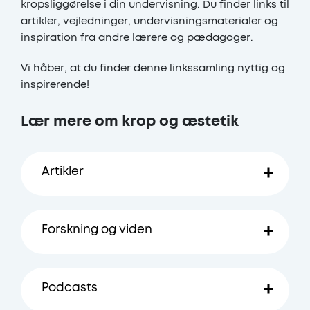
kropsliggørelse i din undervisning. Du finder links til
artikler, vejledninger, undervisningsmaterialer og
inspiration fra andre lærere og pædagoger.
Vi håber, at du finder denne linkssamling nyttig og
inspirerende!
Lær mere om krop og æstetik
Artikler
Sammenlignende fagdidaktik af Ellen
Forskning og viden
Krogh
. Side 97: Billeder og
visualiseringer i et fagligt
tværgående didaktisk perspektiv Af
Forskningsprojektet Playful Learning
. I
Mie Buhl. Side 119:
Podcasts
Playful Learning er der flere indgange
Færdighedsdimensionen. Færdighed
til æstetiske læreprocesser, som er