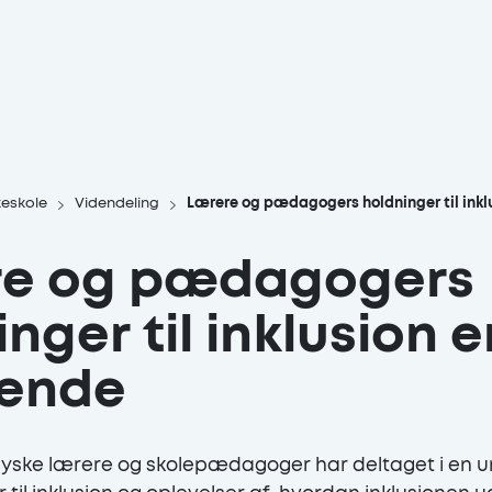
keskole
Videndeling
Lærere og pædagogers holdninger til inkl
re og pædagogers
nger til inklusion e
rende
jyske lærere og skolepædagoger har deltaget i en 