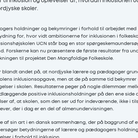
til inklusion og oplevelser af, hvordan inklusionen ud
rdjyske skoler.
rs holdninger og bekymringer i forhold til arbejdet med i
dning for, hvor vidt ambitionerne for inklusionen i folkesko
ssionshøjskolen UCN står bag en stor spørgeskemaundersøge
nd. Forskerne kan nu præsentere de første resultater fra un
skningen til projektet Den Mangfoldige Folkeskole.
r blandt andet på, at nordjyske lærere og pædagoger gru
skolens inklusionsopgave, men at de på samme tid bekymrer
gelser i skolen. Resultaterne peger på nogle dilemmaer mel
æggende positive inklusionsholdninger på den ene side 
elser af, at skolen, som den ser ud for indeværende, ikke i ti
lever, der i dag er en del af almenundervisningen.
ste af sin art i en dansk sammenhæng, der på baggrund af et
ersøger betydningerne af lærere og pædagogers holdning
ser i forhold til inklusion.