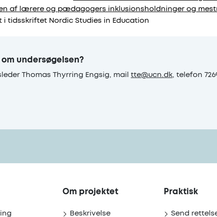
en af lærere og pædagogers inklusionsholdninger og mestr
 i tidsskriftet Nordic Studies in Education
e om undersøgelsen?
sleder Thomas Thyrring Engsig, mail
tte@ucn.dk
, telefon 726
Om projektet
Praktisk
ing
Beskrivelse
Send rettelse