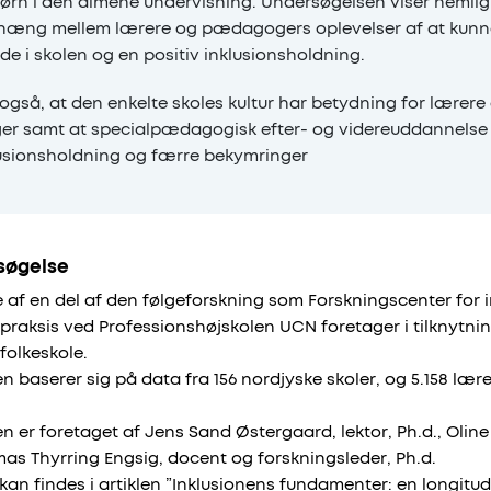
 børn i den almene undervisning. Undersøgelsen viser nemlig,
hæng mellem lærere og pædagogers oplevelser af at kunn
de i skolen og en positiv inklusionsholdning.
 også, at den enkelte skoles kultur har betydning for lære
ger samt at specialpædagogisk efter- og videreuddannelse 
lusionsholdning og færre bekymringer
søgelse
af en del af den følgeforskning som Forskningscenter for in
aksis ved Professionshøjskolen UCN foretager i tilknytning
folkeskole.
n baserer sig på data fra 156 nordjyske skoler, og 5.158 l
 er foretaget af Jens Sand Østergaard, lektor, Ph.d., Olin
as Thyrring Engsig, docent og forskningsleder, Ph.d.
kan findes i artiklen
”Inklusionens fundamenter: en longitu