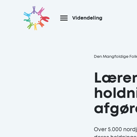
Gå til hoved indhold
Videndeling
Den Mangfoldige Fol
Lære
holdni
afgø
Over 5.000 nord