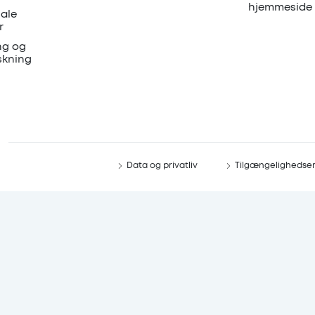
hjemmeside
ale
r
ng og
skning
Data og privatliv
Tilgængelighedse