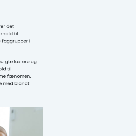
er det
hold til
 faggrupper i
purgte lærere og
ld til
amme fænomen.
je med blandt