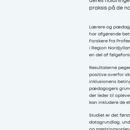
deres holdninger 
praksis på de no
Lærere og pædagoge
har afgørende bety
Forskere fra Profe
i Region Nordjylla
en del af følgefor
Resultaterne pege
positive overfor 
inklusionens betin
pædagogers grundl
der leder til oplev
kan inkludere de e
Studiet er det før
datagrundlag, und
og mestringsoplevel