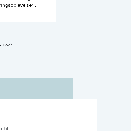
ingsoplevelser”
,
9 0627
r til