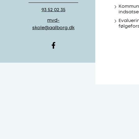
Kommun
93 52 02 35
indsatse
mvd-
Evalueri
følgefor
skole@aalborg.dk