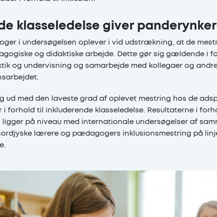
de klasseledelse giver panderynker
er i undersøgelsen oplever i vid udstrækning, at de mestr
ogiske og didaktiske arbejde. Dette gør sig gældende i for
ktik og undervisning og samarbejde med kollegaer og andre
onsarbejdet.
sig ud med den laveste grad af oplevet mestring hos de ads
 forhold til inkluderende klasseledelse. Resultaterne i forho
g ligger på niveau med internationale undersøgelser af s
 nordjyske lærere og pædagogers inklusionsmestring på lin
e.