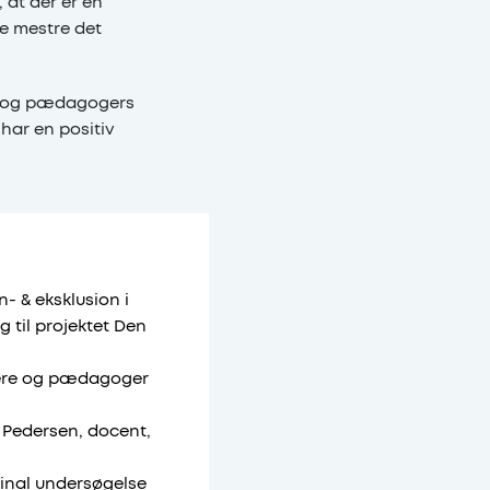
 at der er en
e mestre det
re og pædagogers
har en positiv
- & eksklusion i
 til projektet Den
ærere og pædagoger
e Pedersen, docent,
dinal undersøgelse