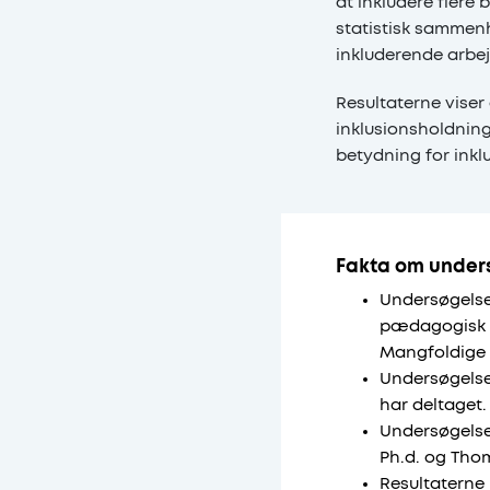
at inkludere flere
statistisk sammen
inkluderende arbej
Resultaterne viser
inklusionsholdnin
betydning for ink
Fakta om under
Undersøgelse 
pædagogisk pr
Mangfoldige 
Undersøgelse
har deltaget.
Undersøgelsen
Ph.d. og Thom
Resultaterne 