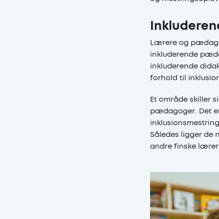
Inkluderen
Lærere og pædagog
inkluderende pædag
inkluderende dida
forhold til inklusi
Et område skiller 
pædagoger. Det er i
inklusionsmestrin
Således ligger de
andre finske lærer