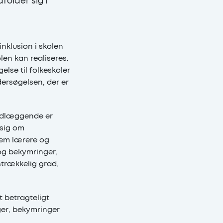
folder sig i
nklusion i skolen
len kan realiseres.
lse til folkeskoler
dersøgelsen, der er
ndlæggende er
 sig om
lem lærere og
og bekymringer,
lstrækkelig grad,
 betragteligt
er, bekymringer