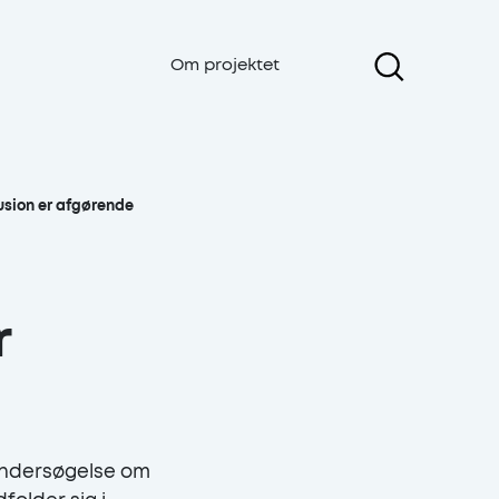
Om projektet
usion er afgørende
r
undersøgelse om