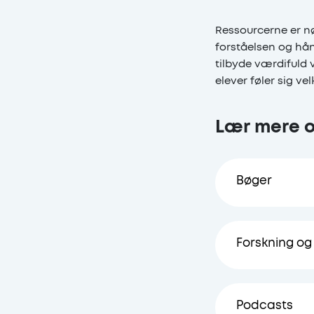
Ressourcerne er n
forståelsen og hån
tilbyde værdifuld v
elever føler sig v
Lær mere 
Bøger
Skolens f
Forskning og
Forsknin
Podcasts
Frederik