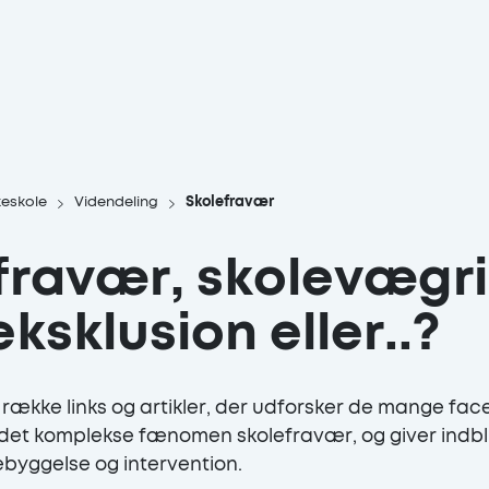
keskole
Videndeling
Skolefravær
fravær, skolevægri
ksklusion eller..?
 række links og artikler, der udforsker de mange fac
det komplekse fænomen skolefravær, og giver indblik 
rebyggelse og intervention.