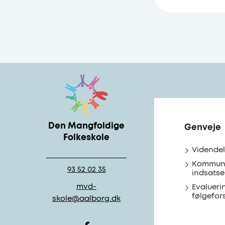
Børns Vi
Episode 
personal
Den Mangfoldige
Genveje
Folkeskole
Videndel
Kommun
93 52 02 35
indsatse
mvd-
Evalueri
følgefor
skole@aalborg.dk