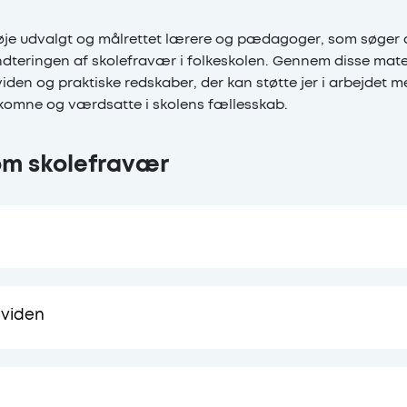
øje udvalgt og målrettet lærere og pædagoger, som søger a
dteringen af skolefravær i folkeskolen. Gennem disse mater
iden og praktiske redskaber, der kan støtte jer i arbejdet med
elkomne og værdsatte i skolens fællesskab.
om skolefravær
raværende børn – årsager og indsatser af Line Berthelsen 
 viden
gsoversigt om langvarigt bekymrende skolefravær af Dorth
ke Skaaning Knage fra DPU