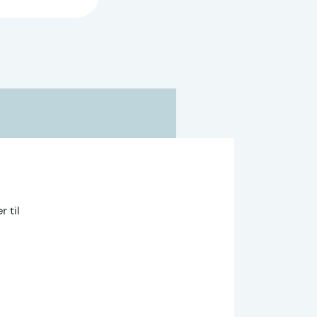
inger, ledere,
ring
r til