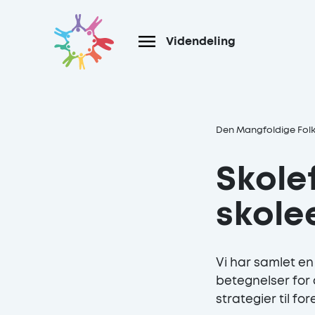
Gå til hoved indhold
Videndeling
Den Mangfoldige Fol
Skole
skolee
Vi har samlet en
betegnelser for 
strategier til fo