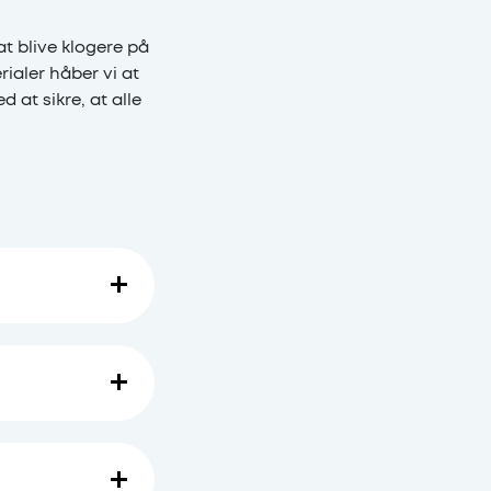
t blive klogere på
ialer håber vi at
 at sikre, at alle
m.m.
e Kousholt og