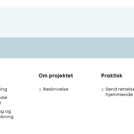
lkår om skolefravær
. Siden indeholder materialer til forvaltn
33: Skolevægring af POP - På opdagelse i pædagogik og læ
er og forældre.
Om projektet
Praktisk
ing
Beskrivelse
Send rettelse
hjemmeside
ale
r
ng og
skning