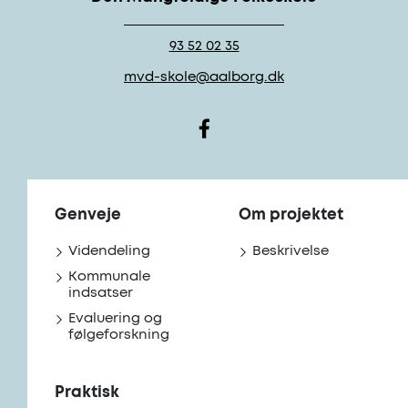
93 52 02 35
mvd-skole@aalborg.dk
Genveje
Om projektet
Videndeling
Beskrivelse
Kommunale
indsatser
Evaluering og
følgeforskning
Praktisk